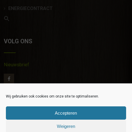
ENERGIECONTRACT
VOLG ONS
Nieuwsbrief
Wij gebruiken ook cookies om onze site te optimaliseren.
Contact
|
Privacy verklaring
|
Algemene Voorwaarden
|
©
EGR 2020
Accepteren
Copyright 2019 Eco Friendly
Weigeren