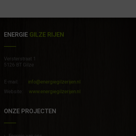
ENERGIE
GILZE RIJEN
Versterstraat 1
5126 BT Gilze
E-mail:
info@energiegilzerijen.nl
Website:
www.energiegilzerijen.nl
ONZE PROJECTEN
Energie van ons