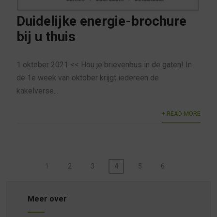
Duidelijke energie-brochure
bij u thuis
1 oktober 2021 << Hou je brievenbus in de gaten! In
de 1e week van oktober krijgt iedereen de
kakelverse...
+ READ MORE
Berichten
1
2
3
4
5
6
paginering
Meer over