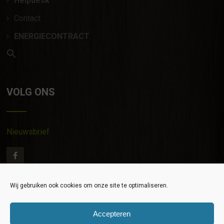
Helpdesk
Contact
ENERGIECONTRACT
VOLG ONS
Nieuwsbrief
Wij gebruiken ook cookies om onze site te optimaliseren.
Contact
|
Privacy verklaring
|
Algemene Voorwaarden
|
©
EGR 2020
Accepteren