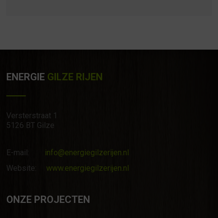
ENERGIE
GILZE RIJEN
Versterstraat 1
5126 BT Gilze
E-mail:
info@energiegilzerijen.nl
Website:
www.energiegilzerijen.nl
ONZE PROJECTEN