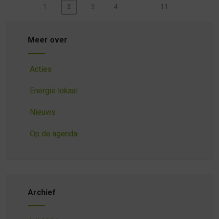
Berichten
1
2
3
4
…
11
paginering
Meer over
Acties
Energie lokaal
Nieuws
Op de agenda
Archief