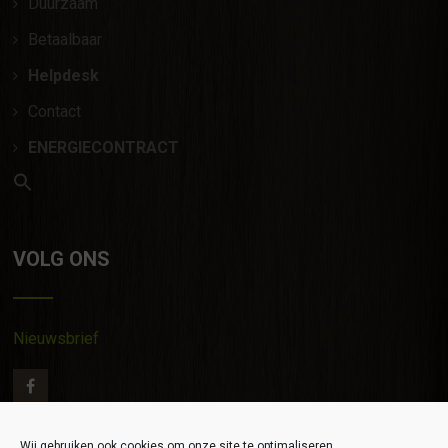
Duurzaam
Betaalbaar
Helpdesk
Contact
ENERGIECONTRACT
VOLG ONS
Nieuwsbrief
Wij gebruiken ook cookies om onze site te optimaliseren.