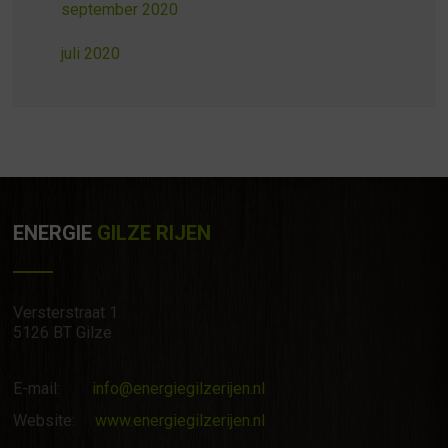
september 2020
juli 2020
ENERGIE
GILZE RIJEN
Versterstraat 1
5126 BT Gilze
E-mail:
info@energiegilzerijen.nl
Website:
www.energiegilzerijen.nl