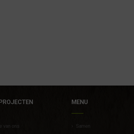
 PROJECTEN
MENU
e van ons
Samen