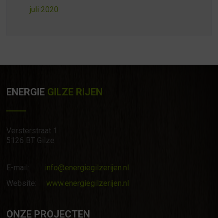
juli 2020
ENERGIE
GILZE RIJEN
Versterstraat 1
5126 BT Gilze
E-mail:
info@energiegilzerijen.nl
Website:
www.energiegilzerijen.nl
ONZE PROJECTEN