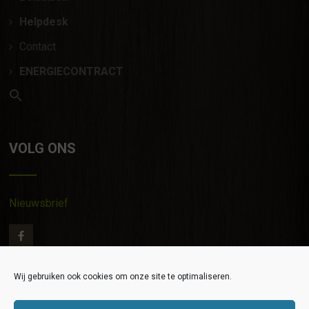
Helpdesk
Contact
ENERGIECONTRACT
VOLG ONS
Nieuwsbrief
Wij gebruiken ook cookies om onze site te optimaliseren.
Contact
|
Privacy verklaring
|
Algemene Voorwaarden
|
©
EGR 2020