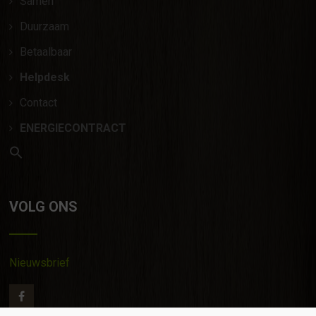
Samen
Duurzaam
Betaalbaar
Helpdesk
Contact
ENERGIECONTRACT
VOLG ONS
Nieuwsbrief