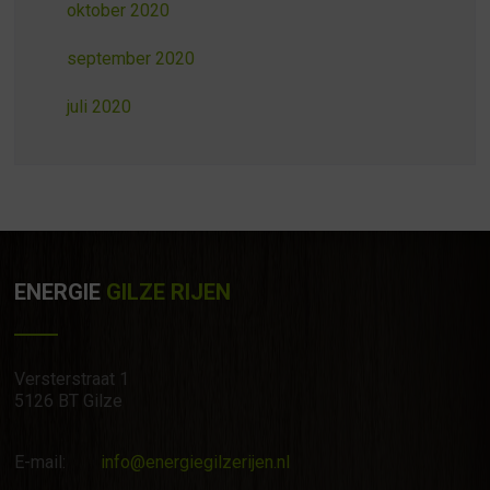
oktober 2020
september 2020
juli 2020
ENERGIE
GILZE RIJEN
Versterstraat 1
5126 BT Gilze
E-mail:
info@energiegilzerijen.nl