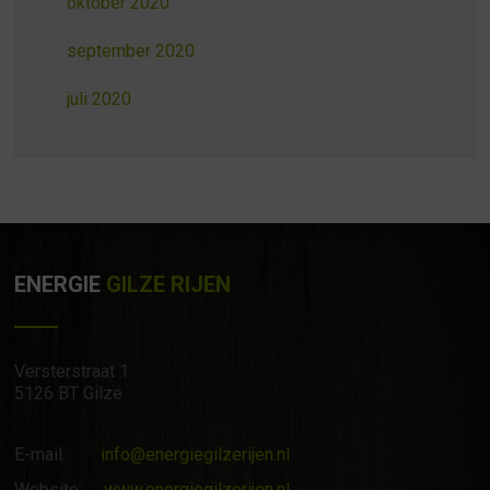
oktober 2020
september 2020
juli 2020
ENERGIE
GILZE RIJEN
Versterstraat 1
5126 BT Gilze
E-mail:
info@energiegilzerijen.nl
Website:
www.energiegilzerijen.nl