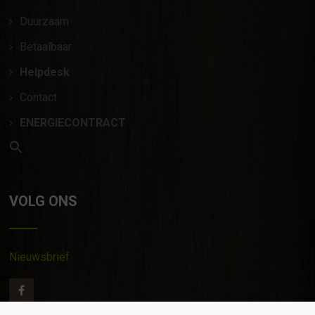
Duurzaam
Betaalbaar
Helpdesk
Contact
ENERGIECONTRACT
VOLG ONS
Nieuwsbrief