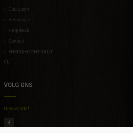
Duurzaam
Betaalbaar
Helpdesk
Contact
ENERGIECONTRACT
VOLG ONS
Nieuwsbrief