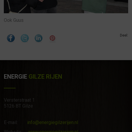
Ook Guus
Deel:
ENERGIE
GILZE RIJEN
Versterstraat 1
5126 BT Gilze
E-mail:
info@energiegilzerijen.nl
Website:
www.energiegilzerijen.nl