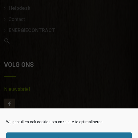
Helpdesk
Contact
ENERGIECONTRACT
VOLG ONS
Nieuwsbrief
Wij gebruiken ook cookies om onze site te optimaliseren.
Contact
|
Privacy verklaring
|
Algemene Voorwaarden
|
©
EGR 2020