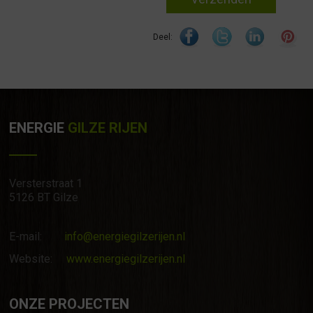
Deel:
ENERGIE
GILZE RIJEN
Versterstraat 1
5126 BT Gilze
E-mail:
info@energiegilzerijen.nl
Website:
www.energiegilzerijen.nl
ONZE PROJECTEN